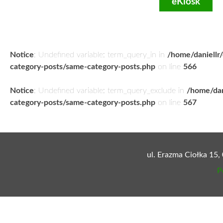
eKiosk
Notice
: Undefined variable: term_query_in in
/home/daniellr
category-posts/same-category-posts.php
on line
566
Notice
: Undefined variable: term_query_exclude in
/home/dan
category-posts/same-category-posts.php
on line
567
ul. Erazma Ciołka 15,
P