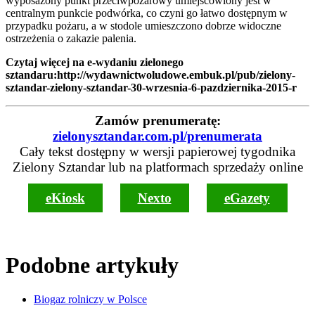
wyposażony punkt przeciwpożarowy umiejscowiony jest w
centralnym punkcie podwórka, co czyni go łatwo dostępnym w
przypadku pożaru, a w stodole umieszczono dobrze widoczne
ostrzeżenia o zakazie palenia.
Czytaj więcej na e-wydaniu zielonego
sztandaru
:http://wydawnictwoludowe.embuk.pl/pub/zielony-
sztandar-zielony-sztandar-30-wrzesnia-6-pazdziernika-2015-r
Zamów prenumeratę:
zielonysztandar.com.pl/prenumerata
Cały tekst dostępny w wersji papierowej tygodnika
Zielony Sztandar lub na platformach sprzedaży online
eKiosk
Nexto
eGazety
Podobne artykuły
Biogaz rolniczy w Polsce