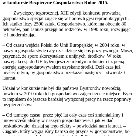
w konkursie Bezpieczne Gospodarstwo Rolne 2015.
Zwycięzcy tegorocznej, XIII edycji konkursu prowadzą
gospodarstwo specjalizujące się w hodowli gęsi reprodukcyjnych.
Ich stadko liczy 2500 sztuk. Gospodarstwo, które ma obecnie 80
hektarów, pan Janusz przejął od rodziców w 1990 roku, rozwijając
je i modernizując.
– Od czasu wejścia Polski do Unii Europejskiej w 2004 roku, w
naszym gospodarstwie cały czas dzieje się coś pozytywnego. Muszę
przyznać, że sporo skorzystałem z unijnych środków. W roku
naszej akcesji do UE byłem jeszcze młodym rolnikiem i z pełną
energią zagospodarowywałem uzyskane środki. Dziś czas już
myśleć o tym, by gospodarstwo przekazać następcy – stwierdził
laureat.
Udział w konkursie nie był dla państwa Bystronów nowością,
bowiem w 2010 roku ich gospodarstwo zajęło trzecie miejsce. Było
to impulsem do jeszcze bardziej wytężonej pracy na rzecz poprawy
bezpieczeństwa.
– Od tamtego czasu, przez pięć lat cały czas coś zmienialiśmy i
unowocześnialiśmy w naszym gospodarstwie. I jak widać
poskutkowało, dzisiaj są tego efekty – powiedział nam laureat. –
Ciągnik, który wygraliśmy bardzo się przyda w gospodarstwie, bo