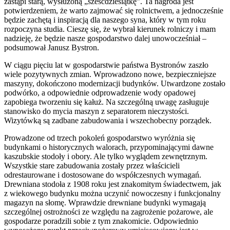
zastąpi starą, wysłużoną „sześćdziesiątkę”. Ta nagroda jest
potwierdzeniem, że warto zajmować się rolnictwem, a jednocześnie
będzie zachętą i inspiracją dla naszego syna, który w tym roku
rozpoczyna studia. Cieszę się, że wybrał kierunek rolniczy i mam
nadzieję, że będzie nasze gospodarstwo dalej unowocześniał –
podsumował Janusz Bystron.
W ciągu pięciu lat w gospodarstwie państwa Bystronów zaszło
wiele pozytywnych zmian. Wprowadzono nowe, bezpieczniejsze
maszyny, dokończono modernizacji budynków. Utwardzone zostało
podwórko, a odpowiednie odprowadzenie wody opadowej
zapobiega tworzeniu się kałuż. Na szczególną uwagę zasługuje
stanowisko do mycia maszyn z separatorem nieczystości.
Wizytówką są zadbane zabudowania i wszechobecny porządek.
Prowadzone od trzech pokoleń gospodarstwo wyróżnia się
budynkami o historycznych walorach, przypominającymi dawne
kaszubskie stodoły i obory. Ale tylko wyglądem zewnętrznym.
Wszystkie stare zabudowania zostały przez właścicieli
odrestaurowane i dostosowane do współczesnych wymagań.
Drewniana stodoła z 1908 roku jest znakomitym świadectwem, jak
z wiekowego budynku można uczynić nowoczesny i funkcjonalny
magazyn na słomę. Wprawdzie drewniane budynki wymagają
szczególnej ostrożności ze względu na zagrożenie pożarowe, ale
gospodarze poradzili sobie z tym znakomicie. Odpowiednio