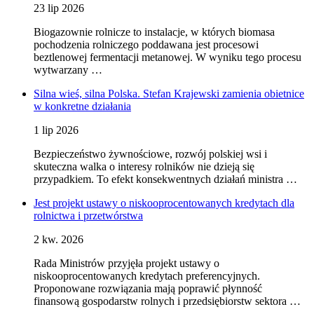
23 lip 2026
Biogazownie rolnicze to instalacje, w których biomasa
pochodzenia rolniczego poddawana jest procesowi
beztlenowej fermentacji metanowej. W wyniku tego procesu
wytwarzany …
Silna wieś, silna Polska. Stefan Krajewski zamienia obietnice
w konkretne działania
1 lip 2026
Bezpieczeństwo żywnościowe, rozwój polskiej wsi i
skuteczna walka o interesy rolników nie dzieją się
przypadkiem. To efekt konsekwentnych działań ministra …
Jest projekt ustawy o niskooprocentowanych kredytach dla
rolnictwa i przetwórstwa
2 kw. 2026
Rada Ministrów przyjęła projekt ustawy o
niskooprocentowanych kredytach preferencyjnych.
Proponowane rozwiązania mają poprawić płynność
finansową gospodarstw rolnych i przedsiębiorstw sektora …