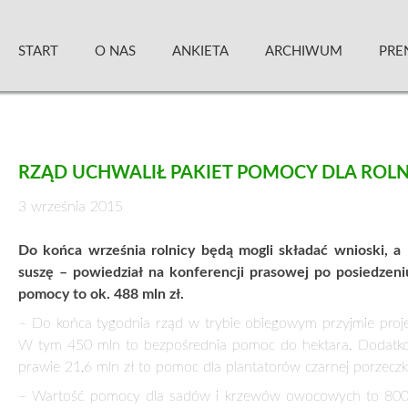
Skip
Zielony Sztandar – Kwartalnik
to
START
O NAS
ANKIETA
ARCHIWUM
PRE
content
RZĄD UCHWALIŁ PAKIET POMOCY DLA ROLN
3 września 2015
Do końca września rolnicy będą mogli składać wnioski, a
suszę – powiedział na konferencji prasowej po posiedzen
pomocy to ok. 488 mln zł.
– Do końca tygodnia rząd w trybie obiegowym przyjmie proje
W tym 450 mln to bezpośrednia pomoc do hektara. Dodatkow
prawie 21,6 mln zł to pomoc dla plantatorów czarnej porzeczk
– Wartość pomocy dla sadów i krzewów owocowych to 800 zł