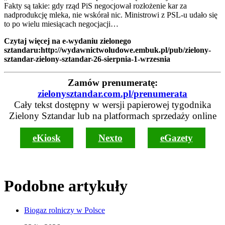
Fakty są takie: gdy rząd PiS negocjował rozłożenie kar za
nadprodukcję mleka, nie wskórał nic. Ministrowi z PSL-u udało się
to po wielu miesiącach negocjacji…
Czytaj więcej na e-wydaniu zielonego
sztandaru
:http://wydawnictwoludowe.embuk.pl/pub/zielony-
sztandar-zielony-sztandar-26-sierpnia-1-wrzesnia
Zamów prenumeratę:
zielonysztandar.com.pl/prenumerata
Cały tekst dostępny w wersji papierowej tygodnika
Zielony Sztandar lub na platformach sprzedaży online
eKiosk
Nexto
eGazety
Podobne artykuły
Biogaz rolniczy w Polsce