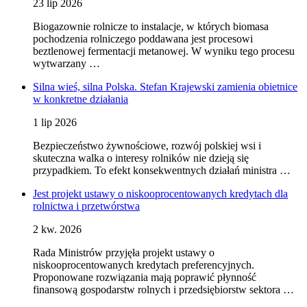
23 lip 2026
Biogazownie rolnicze to instalacje, w których biomasa
pochodzenia rolniczego poddawana jest procesowi
beztlenowej fermentacji metanowej. W wyniku tego procesu
wytwarzany …
Silna wieś, silna Polska. Stefan Krajewski zamienia obietnice
w konkretne działania
1 lip 2026
Bezpieczeństwo żywnościowe, rozwój polskiej wsi i
skuteczna walka o interesy rolników nie dzieją się
przypadkiem. To efekt konsekwentnych działań ministra …
Jest projekt ustawy o niskooprocentowanych kredytach dla
rolnictwa i przetwórstwa
2 kw. 2026
Rada Ministrów przyjęła projekt ustawy o
niskooprocentowanych kredytach preferencyjnych.
Proponowane rozwiązania mają poprawić płynność
finansową gospodarstw rolnych i przedsiębiorstw sektora …