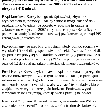
Tymczasem w rzeczywistości w 2006 i 2007 roku rolnicy
otrzymali 418 mln zł.
Rząd Jarosława Kaczyńskiego nie śpieszył się zbytnio z
wypłaceniem tej pomocy. Rolnicy wnioski mogli składać do 29
października. Wypłaty rozpoczęto w połowie listopada, a
zakończono w styczniu 2007 r. Tymczasem poseł Beata Szydło
podczas ostatniej konferencji prasowej przekonywała, że rząd PiS
zareagował „natychmiast”!
Przypominamy, że rząd PiS-u wypłacił wtedy pomoc socjalną w
wysokości 500 zł dla gospodarstw do 5 hektarów oraz 1000 zł dla
gospodarstw powyżej 5 hektarów. Kwoty te były powiększone o
dodatki do produkcji zwierzęcej (392 zł na jedno gospodarstwo)
oraz od 12 do 30 zł na zakup materiału siewnego i sadzeniaków.
Poseł Henryk Kowalczyk namawia rząd do dokonania przeglądu
rezerw budżetowych. Rząd o tym, że dokona takiego przeglądu
informował już dwa tygodnie temu. Czekamy tylko na zakończenie
prac komisji szacujących straty, aby wypłacić te pieniądze, które
znajdziemy w wyniku przeglądu budżetu. Ponieważ wysokie
temperatury się utrzymują, komisje wciąż pracują na polach.
Europoseł Zbigniew Kuźmiuk twierdzi, ze ministrowie PSL są
„szalenie nieskuteczni”. To opinia, z którą trudno dyskutować.