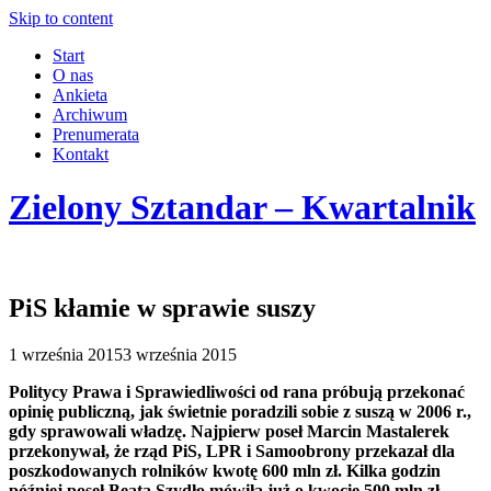
Skip to content
Start
O nas
Ankieta
Archiwum
Prenumerata
Kontakt
Zielony Sztandar – Kwartalnik
PiS kłamie w sprawie suszy
1 września 2015
3 września 2015
Politycy Prawa i Sprawiedliwości od rana próbują przekonać
opinię publiczną, jak świetnie poradzili sobie z suszą w 2006 r.,
gdy sprawowali władzę. Najpierw poseł Marcin Mastalerek
przekonywał, że rząd PiS, LPR i Samoobrony przekazał dla
poszkodowanych rolników kwotę 600 mln zł. Kilka godzin
później poseł Beata Szydło mówiła już o kwocie 500 mln zł.