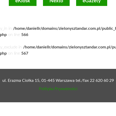
eKiosk
Nexto
eGazety
ry_in in
/home/daniellr/domains/zielonysztandar.com.pl/public
.php
on line
566
ry_exclude in
/home/daniellr/domains/zielonysztandar.com.pl/p
.php
on line
567
ul. Erazma Ciołka 15, 01-445 Warszawa tel./fax 22 620 60 29
Polityka Prywatności