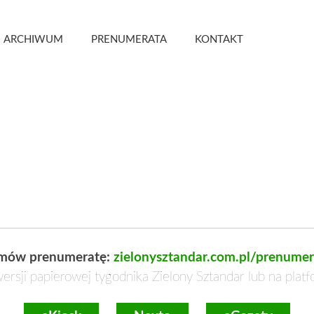
 Kwartalnik
ARCHIWUM
PRENUMERATA
KONTAKT
mów prenumeratę:
zielonysztandar.com.pl/prenumer
ersji papierowej tygodnika Zielony Sztandar lub na plat