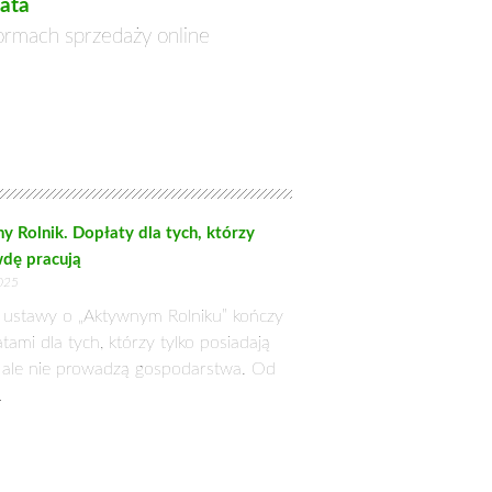
 WSPÓŁPRACY
y terytorialnej, przedłożony przez