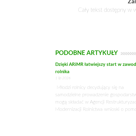
PROJEKT USTAWY O ZMIA
TERYTORIALNEJ
4 sierpnia 2015
Rada Ministrów przyjęła projekt u
ministra infrastruktury i rozwoju.