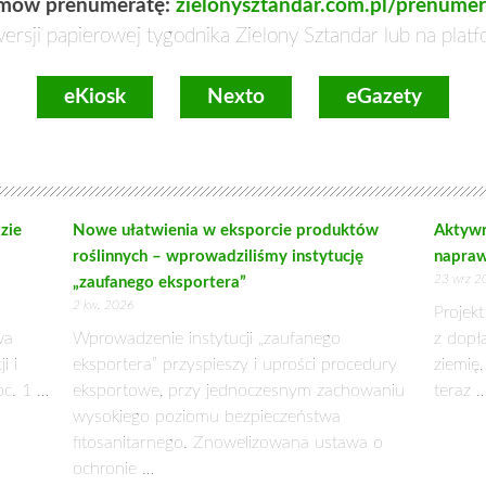
NIE USTAWY O EUROPEJSKIM UGRUPOWANIU
stawy o zmianie ustawy o europejskim ugrupowaniu współprac