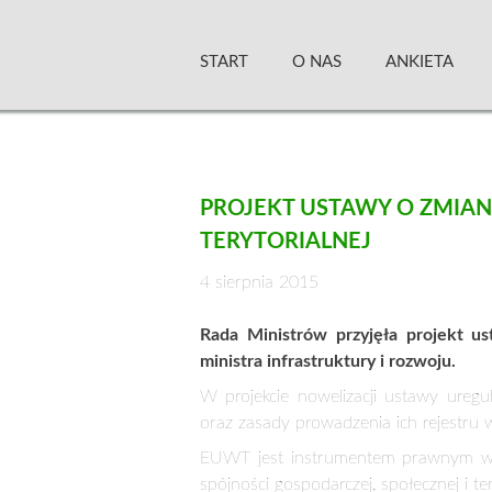
Skip
Zielony Sztandar –
to
START
O NAS
ANKIETA
content