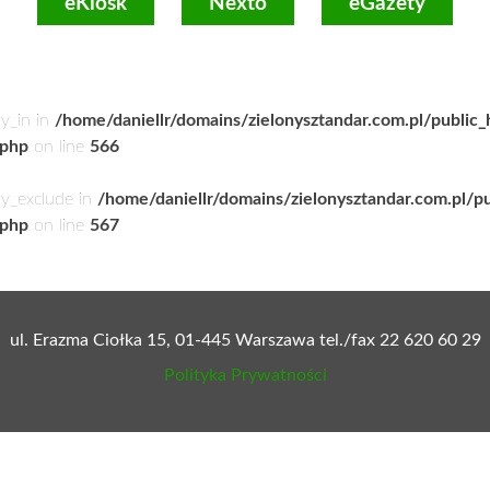
eKiosk
Nexto
eGazety
ry_in in
/home/daniellr/domains/zielonysztandar.com.pl/public
.php
on line
566
ry_exclude in
/home/daniellr/domains/zielonysztandar.com.pl/p
.php
on line
567
ul. Erazma Ciołka 15, 01-445 Warszawa tel./fax 22 620 60 29
Polityka Prywatności