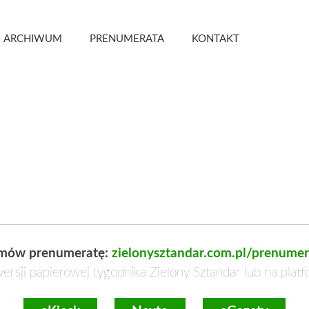
 Kwartalnik
ARCHIWUM
PRENUMERATA
KONTAKT
mów prenumeratę:
zielonysztandar.com.pl/prenumer
ersji papierowej tygodnika Zielony Sztandar lub na plat