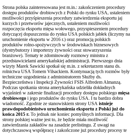
Strona polska zainteresowana jest m.in.: zakończeniem procedury
dostępu produktów drobiowych z Polski do rynku USA, ustaleniem
możliwości przyśpieszenia procedury zatwierdzenia eksportu jaj
kurzych i przetworów jajecznych, ustaleniem możliwości
rozpoczęcia eksportu mięsa wołowego, przyspieszeniem procedury
dotyczącej dopuszczenia do rynku USA polskich jabłek (liczymy na
uruchomienie eksportu w 2016 r.) oraz promocją polskich
produktów rolno-spożywczych w środowiskach biznesowych
(dystrybutorzy i importerzy żywności oraz stowarzyszenia
branżowe). Tematy te zdominowały rozmowy ministra z
przedstawicielami amerykańskiej administracji. Pierwszego dnia
wizyty Marek Sawicki spotkał się m.in. z sekretarzem stanu ds.
rolnictwa USA Tomem Vilsackiem. Kontynuacją tych rozmów były
techniczne uzgodnienia z administratorem Służby ds.
Bezpieczeństwa i Inspekcji Żywności FSIS Alfredem Almanzą.
Podczas spotkania strona amerykańska udzieliła dokładnych
wyjaśnień w zakresie finalizacji procedury dostępu polskiego
mięsa
drobiowego
i jego produktów do rynku USA. I tu bardzo dobra
wiadomość. Zgodnie ze stanowiskiem strony USA
istnieje
prawdopodobieństwo uruchomienia eksportu z Polski już do
końca 2015 r.
To jednak nie koniec pomyślnych informacji. Dla
strony polskiej ważne jest to, że będzie miała możliwość
zatwierdzania zakładów na zasadzie prelistingu. Z uwagi na
dotychczasową współpracę i zakończone już procedury procesy te