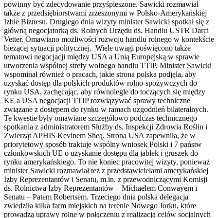
powinny być zdecydowanie przyśpieszone. Sawicki rozmawiał
także z przedsiębiorstwami zrzeszonymi w Polsko-Amerykańskiej
Izbie Biznesu. Drugiego dnia wizyty minister Sawicki spotkał się z
główną negocjatorką ds. Rolnych Urzędu ds. Handlu USTR Darci
Vetter. Omawiano możliwości rozwoju handlu rolnego w kontekście
bieżącej sytuacji politycznej. Wiele uwagi poświęcono także
tematowi negocjacji między USA a Unią Europejską w sprawie
utworzenia wspólnej strefy wolnego handlu TTIP. Minister Sawicki
wspominał również o pracach, jakie strona polska podjęła, aby
uzyskać dostęp dla polskich produktów rolno-spożywczych do
rynku USA, zachęcając, aby równolegle do toczących się między
KE a USA negocjacji TTIP rozwiązywać sprawy techniczne
związane z dostępem do rynku w ramach uzgodnień bilateralnych.
Te kwestie były omawiane szczegółowo podczas technicznego
spotkania z administratorem Służby ds. Inspekcji Zdrowia Roślin i
Zwierząt APHIS Kevinem Sheą. Strona USA zapewniła, że w
priorytetowy sposób traktuje wspólny wniosek Polski i 7 państw
członkowskich UE o uzyskanie dostępu dla jabłek i gruszek do
rynku amerykańskiego. To nie koniec pracowitej wizyty, ponieważ
minister Sawicki rozmawiał też z przedstawicielami amerykańskiej
Izby Reprezentantów i Senatu, m.in. z przewodniczącymi Komisji
ds. Rolnictwa Izby Reprezentantów – Michaelem Conwayem i
Senatu – Patem Robertsem. Trzeciego dnia polska delegacja
zwiedziła kilka farm miejskich na terenie Nowego Jorku, które
prowadzą uprawy rolne w połączeniu z realizacją celów socjalnych