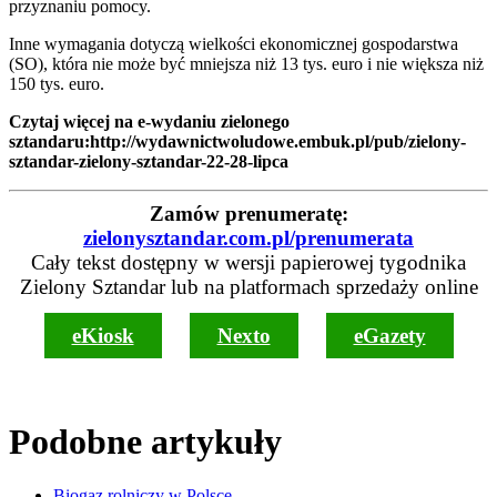
przyznaniu pomocy.
Inne wymagania dotyczą wielkości ekonomicznej gospodarstwa
(SO), która nie może być mniejsza niż 13 tys. euro i nie większa niż
150 tys. euro.
Czytaj więcej na e-wydaniu zielonego
sztandaru
:
http://wydawnictwoludowe.embuk.pl/pub/zielony-
sztandar-zielony-sztandar-22-28-lipca
Zamów prenumeratę:
zielonysztandar.com.pl/prenumerata
Cały tekst dostępny w wersji papierowej tygodnika
Zielony Sztandar lub na platformach sprzedaży online
eKiosk
Nexto
eGazety
Podobne artykuły
Biogaz rolniczy w Polsce