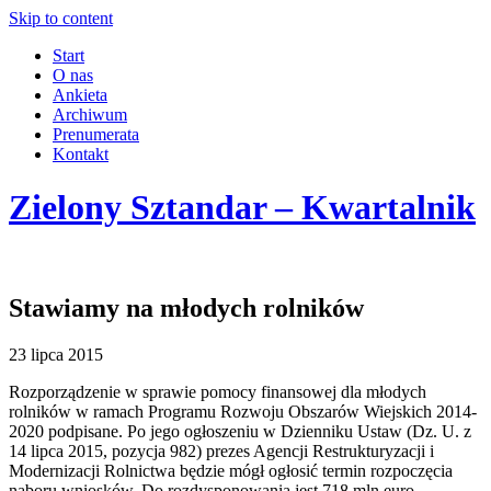
Skip to content
Start
O nas
Ankieta
Archiwum
Prenumerata
Kontakt
Zielony Sztandar – Kwartalnik
Stawiamy na młodych rolników
23 lipca 2015
Rozporządzenie w sprawie pomocy finansowej dla młodych
rolników w ramach Programu Rozwoju Obszarów Wiejskich 2014-
2020 podpisane. Po jego ogłoszeniu w Dzienniku Ustaw (Dz. U. z
14 lipca 2015, pozycja 982) prezes Agencji Restrukturyzacji i
Modernizacji Rolnictwa będzie mógł ogłosić termin rozpoczęcia
naboru wniosków. Do rozdysponowania jest 718 mln euro.