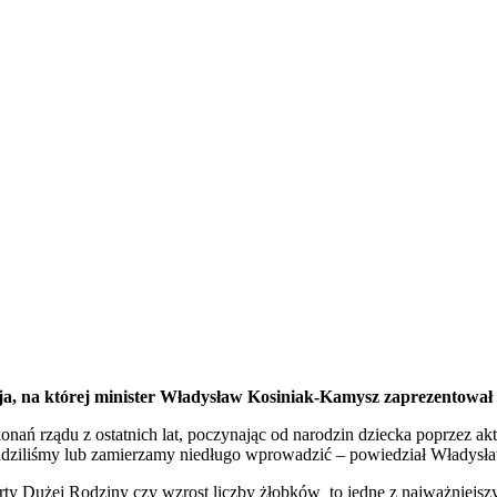
ncja, na której minister Władysław Kosiniak-Kamysz zaprezentował
dokonań rządu z ostatnich lat, poczynając od narodzin dziecka poprzez
adziliśmy lub zamierzamy niedługo wprowadzić – powiedział Władysław
ty Dużej Rodziny czy wzrost liczby żłobków to jedne z najważniejsz