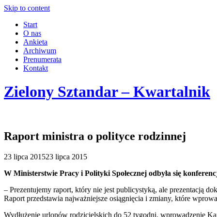
Skip to content
Start
O nas
Ankieta
Archiwum
Prenumerata
Kontakt
Zielony Sztandar – Kwartalnik
Raport ministra o polityce rodzinnej
23 lipca 2015
23 lipca 2015
W Ministerstwie Pracy i Polityki Społecznej odbyła się konfere
– Prezentujemy raport, który nie jest publicystyką, ale prezentacją 
Raport przedstawia najważniejsze osiągnięcia i zmiany, które wprow
Wydłużenie urlopów rodzicielskich do 52 tygodni, wprowadzenie Kar