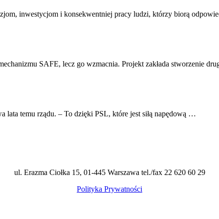
ecyzjom, inwestycjom i konsekwentniej pracy ludzi, którzy biorą odpow
o mechanizmu SAFE, lecz go wzmacnia. Projekt zakłada stworzenie dru
ata temu rządu. – To dzięki PSL, które jest siłą napędową …
ul. Erazma Ciołka 15, 01-445 Warszawa tel./fax 22 620 60 29
Polityka Prywatności