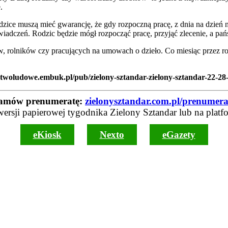
.
odzice muszą mieć gwarancję, że gdy rozpoczną pracę, z dnia na dzień
iadczeń. Rodzic będzie mógł rozpocząć pracę, przyjąć zlecenie, a pań
w, rolników czy pracujących na umowach o dzieło. Co miesiąc przez r
twoludowe.embuk.pl/pub/zielony-sztandar-zielony-sztandar-22-28-
amów prenumeratę:
zielonysztandar.com.pl/prenumera
wersji papierowej tygodnika Zielony Sztandar lub na platf
eKiosk
Nexto
eGazety