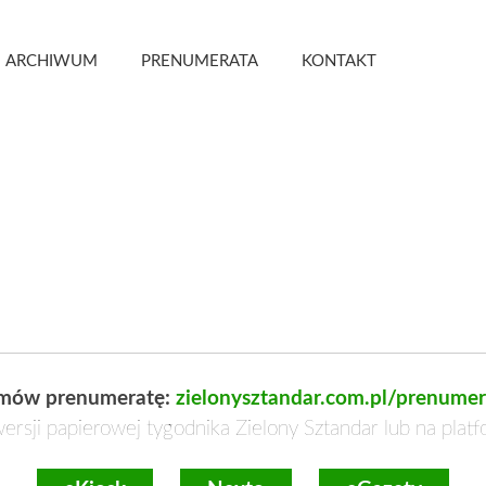
 Kwartalnik
ARCHIWUM
PRENUMERATA
KONTAKT
mów prenumeratę:
zielonysztandar.com.pl/prenumer
ersji papierowej tygodnika Zielony Sztandar lub na plat