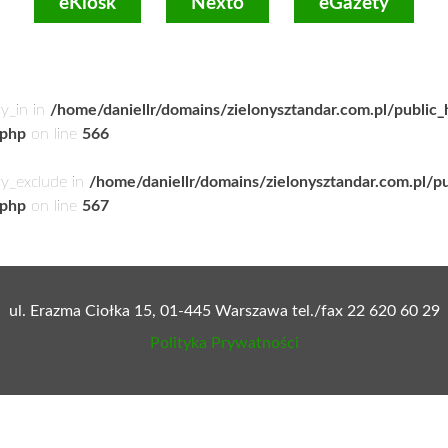
eKiosk
Nexto
eGazety
ry_in in
/home/daniellr/domains/zielonysztandar.com.pl/public
.php
on line
566
ry_exclude in
/home/daniellr/domains/zielonysztandar.com.pl/p
.php
on line
567
ul. Erazma Ciołka 15, 01-445 Warszawa tel./fax 22 620 60 29
Polityka Prywatności