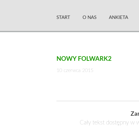
Skip
Zielony Sztandar –
to
START
O NAS
ANKIETA
content
NOWY FOLWARK2
10 czerwca 2015
Za
Cały tekst dostępny w w