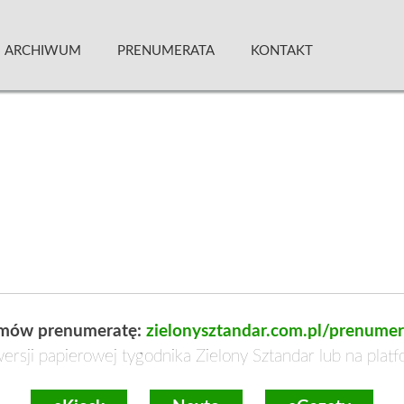
 Kwartalnik
ARCHIWUM
PRENUMERATA
KONTAKT
mów prenumeratę:
zielonysztandar.com.pl/prenumer
ersji papierowej tygodnika Zielony Sztandar lub na plat