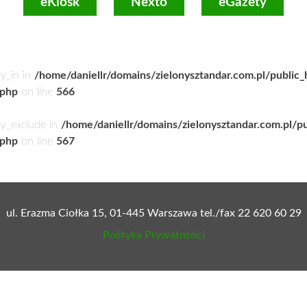
eKiosk
Nexto
eGazety
ry_in in
/home/daniellr/domains/zielonysztandar.com.pl/public
.php
on line
566
ry_exclude in
/home/daniellr/domains/zielonysztandar.com.pl/p
.php
on line
567
ul. Erazma Ciołka 15, 01-445 Warszawa tel./fax 22 620 60 29
Polityka Prywatności