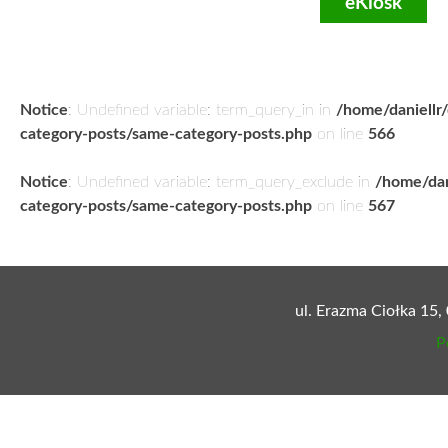
eKiosk
Notice
: Undefined variable: term_query_in in
/home/daniellr
category-posts/same-category-posts.php
on line
566
Notice
: Undefined variable: term_query_exclude in
/home/dan
category-posts/same-category-posts.php
on line
567
ul. Erazma Ciołka 15,
P