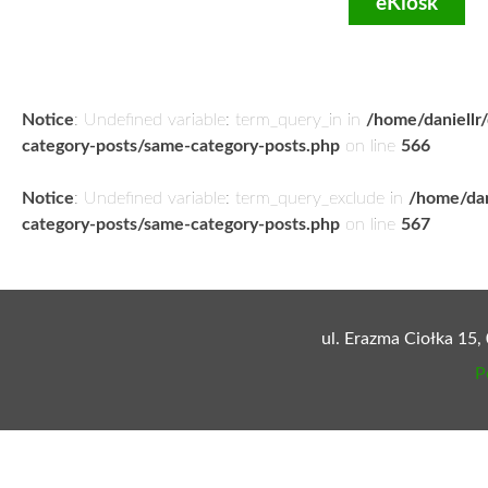
eKiosk
Notice
: Undefined variable: term_query_in in
/home/daniellr
category-posts/same-category-posts.php
on line
566
Notice
: Undefined variable: term_query_exclude in
/home/dan
category-posts/same-category-posts.php
on line
567
ul. Erazma Ciołka 15,
P