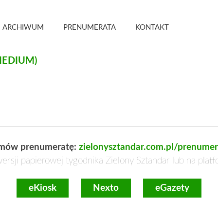
 Kwartalnik
ARCHIWUM
PRENUMERATA
KONTAKT
EDIUM)
mów prenumeratę:
zielonysztandar.com.pl/prenumer
ersji papierowej tygodnika Zielony Sztandar lub na plat
eKiosk
Nexto
eGazety