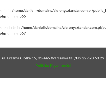
ry_in in
/home/daniellr/domains/zielonysztandar.com.pl/public
.php
on line
566
ry_exclude in
/home/daniellr/domains/zielonysztandar.com.pl/p
.php
on line
567
ul. Erazma Ciołka 15, 01-445 Warszawa tel./fax 22 620 60 29
Polityka Prywatności