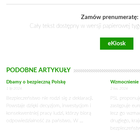
Zamów prenumeratę:
Cały tekst dostępny w wersji papierowej tyg
eKiosk
PODOBNE ARTYKUŁY
Dbamy o bezpieczną Polskę
Wzmocnienie 
1 lip 2026
2 kw. 2026
Bezpieczeństwo nie rodzi się z deklaracji.
PSL proponuje
Powstaje dzięki decyzjom, inwestycjom i
zastępuje eu
konsekwentniej pracy ludzi, którzy biorą
lecz go wzmac
odpowiedzialność za państwo. W …
drugiego, kra
bezpieczeńst