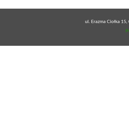
ul. Erazma Ciołka 15,
P