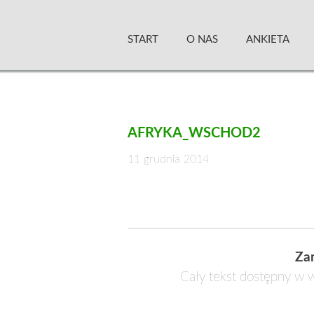
Skip
Zielony Sztandar –
to
START
O NAS
ANKIETA
content
AFRYKA_WSCHOD2
11 grudnia 2014
Za
Cały tekst dostępny w w