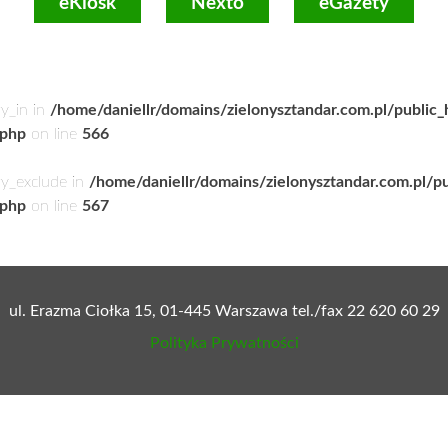
eKiosk
Nexto
eGazety
ry_in in
/home/daniellr/domains/zielonysztandar.com.pl/public
.php
on line
566
ry_exclude in
/home/daniellr/domains/zielonysztandar.com.pl/p
.php
on line
567
ul. Erazma Ciołka 15, 01-445 Warszawa tel./fax 22 620 60 29
Polityka Prywatności