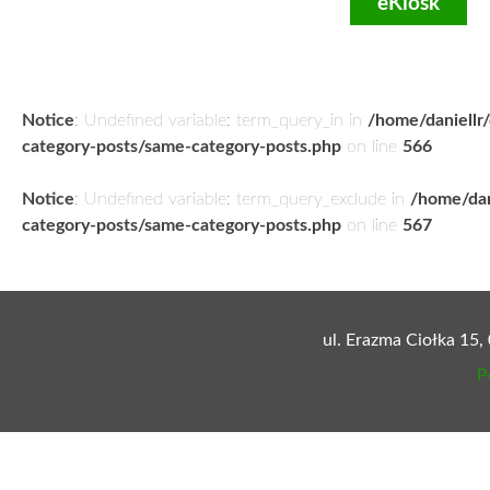
eKiosk
Notice
: Undefined variable: term_query_in in
/home/daniellr
category-posts/same-category-posts.php
on line
566
Notice
: Undefined variable: term_query_exclude in
/home/dan
category-posts/same-category-posts.php
on line
567
ul. Erazma Ciołka 15,
P