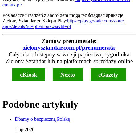
embuk.pl/
Posiadacze urządzeń z androidem mogą też ściągnąć aplikacje
Zielony Sztandar ze Sklepu Play:
https://play.google.com/store/
apps/details?id=pl.embuk.zs&
hl=pl
Zamów prenumeratę:
zielonysztandar.com.pl/prenumerata
Cały tekst dostępny w wersji papierowej tygodnika
Zielony Sztandar lub na platformach sprzedaży online
eKiosk
Nexto
eGazety
Podobne artykuły
Dbamy o bezpieczną Polskę
1 lip 2026