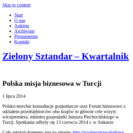
Skip to content
Start
O nas
Ankieta
Archiwum
Prenumerata
Kontakt
Zielony Sztandar – Kwartalnik
Polska misja biznesowa w Turcji
1 lipca 2014
Polsko-tureckie konsultacje gospodarcze oraz Forum biznesowe z
udziałem przedsiębiorców obu krajów to główne cele wizyty
wicepremiera, ministra gospodarki Janusza Piechocińskiego w
Turcji. Spotkania odbyły się 13 czerwca 2014 r. w Ankarze.
Cały artykuł dostępny jest na stronie:
http://wydawnictwoludowe.