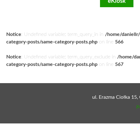
eKiosk
Notice
: Undefined variable: term_query_in in
/home/daniellr
category-posts/same-category-posts.php
on line
566
Notice
: Undefined variable: term_query_exclude in
/home/dan
category-posts/same-category-posts.php
on line
567
ul. Erazma Ciołka 15,
P