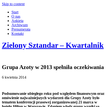
Skip to content
Start
O nas
Ankieta
Archiwum
Prenumerata
Kontakt
Zielony Sztandar – Kwartalnik
Grupa Azoty w 2013 spełniła oczekiwania
6 kwietnia 2014
Podsumowanie ubiegłego roku pod względem finansowym oraz
omówienie najważniejszych wydarzeń dla Grupy Azoty było
tematem konferencji prasowej zorganizowanej 21 marca w
hotelu Hilton w Warszawie. Zdaniem władz grupy wyniki są