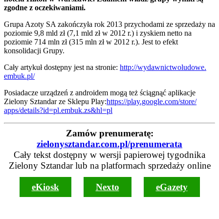
zgodne z oczekiwaniami.
Grupa Azoty SA zakończyła rok 2013 przychodami ze sprzedaży na
poziomie 9,8 mld zł (7,1 mld zł w 2012 r.) i zyskiem netto na
poziomie 714 mln zł (315 mln zł w 2012 r.). Jest to efekt
konsolidacji Grupy.
Cały artykuł dostępny jest na stronie:
http://wydawnictwoludowe.
embuk.pl/
Posiadacze urządzeń z androidem mogą też ściągnąć aplikacje
Zielony Sztandar ze Sklepu Play:
https://play.google.com/store/
apps/details?id=pl.embuk.zs&
hl=pl
Zamów prenumeratę:
zielonysztandar.com.pl/prenumerata
Cały tekst dostępny w wersji papierowej tygodnika
Zielony Sztandar lub na platformach sprzedaży online
eKiosk
Nexto
eGazety