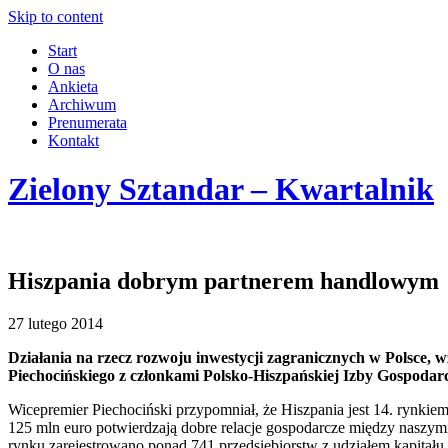
Skip to content
Start
O nas
Ankieta
Archiwum
Prenumerata
Kontakt
Zielony Sztandar – Kwartalnik
Hiszpania dobrym partnerem handlowym
27 lutego 2014
Działania na rzecz rozwoju inwestycji zagranicznych w Polsce
Piechocińskiego z członkami Polsko-Hiszpańskiej Izby Gospodarcz
Wicepremier Piechociński przypomniał, że Hiszpania jest 14. rynki
125 mln euro potwierdzają dobre relacje gospodarcze między naszymi 
rynku zarejestrowano ponad 741 przedsiębiorstw z udziałem kapitału 