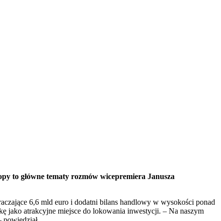
uropy to główne tematy rozmów wicepremiera Janusza
raczające 6,6 mld euro i dodatni bilans handlowy w wysokości ponad
skę jako atrakcyjne miejsce do lokowania inwestycji. – Na naszym
– powiedział.