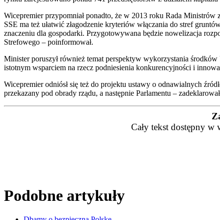
Wicepremier przypomniał ponadto, że w 2013 roku Rada Ministrów z
SSE ma też ułatwić złagodzenie kryteriów włączania do stref grunt
znaczeniu dla gospodarki. Przygotowywana będzie nowelizacja rozpo
Strefowego – poinformował.
Minister poruszył również temat perspektyw wykorzystania środków 
istotnym wsparciem na rzecz podniesienia konkurencyjności i innowac
Wicepremier odniósł się też do projektu ustawy o odnawialnych źród
przekazany pod obrady rządu, a następnie Parlamentu – zadeklarował
Z
Cały tekst dostępny w 
Podobne artykuły
Dbamy o bezpieczną Polskę