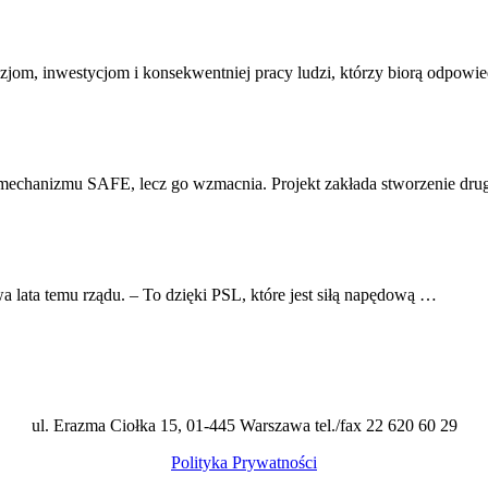
ecyzjom, inwestycjom i konsekwentniej pracy ludzi, którzy biorą odpow
o mechanizmu SAFE, lecz go wzmacnia. Projekt zakłada stworzenie dru
ata temu rządu. – To dzięki PSL, które jest siłą napędową …
ul. Erazma Ciołka 15, 01-445 Warszawa tel./fax 22 620 60 29
Polityka Prywatności