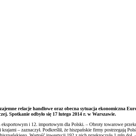
, wzajemne relacje handlowe oraz obecna sytuacja ekonomiczna E
ej. Spotkanie odbyło się 17 lutego 2014 r. w Warszawie.
em eksportowym i 12. importowym dla Polski. – Obroty towarowe przek
krajami – zaznaczył. Podkreślił, że hiszpańskie firmy postrzegają Pol
hiszpańskiego. Wartość inwestycji 192 z nich przekroczyła 1 mln dol. 