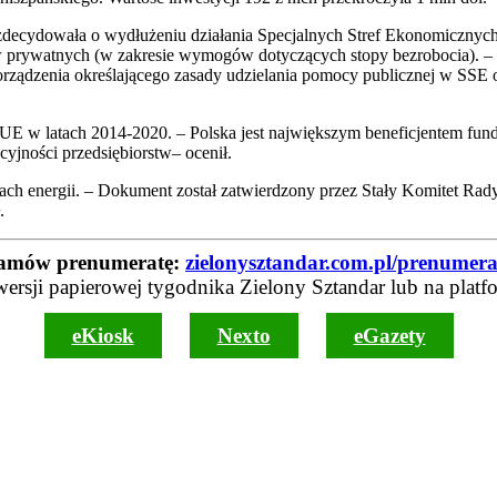
decydowała o wydłużeniu działania Specjalnych Stref Ekonomicznych 
ów prywatnych (w zakresie wymogów dotyczących stopy bezrobocia). – 
rządzenia określającego zasady udzielania pomocy publicznej w SSE 
UE w latach 2014-2020. – Polska jest największym beneficjentem fun
yjności przedsiębiorstw– ocenił.
łach energii. – Dokument został zatwierdzony przez Stały Komitet Rady
.
amów prenumeratę:
zielonysztandar.com.pl/prenumera
wersji papierowej tygodnika Zielony Sztandar lub na platf
eKiosk
Nexto
eGazety