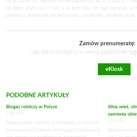
na grudzień b.r. Agencja otrzymała kwotę ok. 2, 3 mld zł. – 
są także płatności ONW, a w tym roku po raz pierwszy w his
płatności obszarowe do końca roku wypłacimy rolnikom około 
Zamów prenumeratę:
Cały tekst dostępny w wersji papierowej tyg
eKiosk
PODOBNE ARTYKUŁY
Biogaz rolniczy w Polsce
Silna wieś, si
23 lip 2026
zamienia obie
1 lip 2026
Biogazownie rolnicze to instalacje, w których
biomasa pochodzenia rolniczego poddawana
Bezpieczeństw