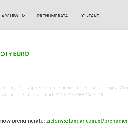
 Kwartalnik
ARCHIWUM
PRENUMERATA
KONTAKT
NOTY EURO
banknoty euro zaprezentowane prasie podczas konferencji w Wie
zechwycone w Chorwacji. (mr) PAP/EPA/BARBARA GINDL
mów prenumeratę:
zielonysztandar.com.pl/prenumer