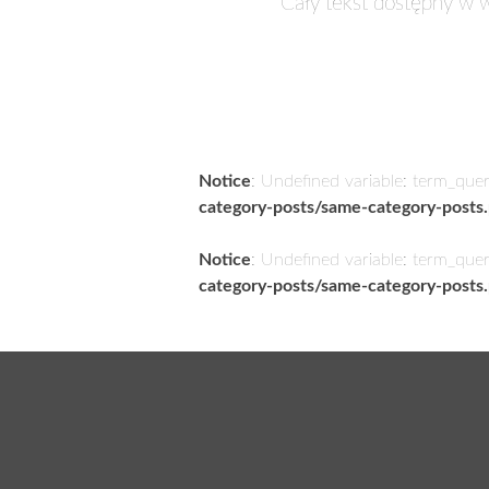
Cały tekst dostępny w w
Notice
: Undefined variable: term_que
category-posts/same-category-posts
Notice
: Undefined variable: term_que
category-posts/same-category-posts