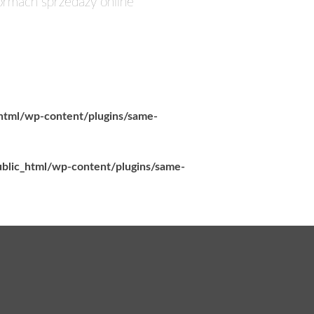
formach sprzedaży online
_html/wp-content/plugins/same-
ublic_html/wp-content/plugins/same-