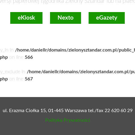
ersji papierowej tygodnika Zielony Sztandar lub na plat
eKiosk
Nexto
eGazety
ry_in in
/home/daniellr/domains/zielonysztandar.com.pl/public
.php
on line
566
ry_exclude in
/home/daniellr/domains/zielonysztandar.com.pl/p
.php
on line
567
ul. Erazma Ciołka 15, 01-445 Warszawa tel./fax 22 620 60 29
Polityka Prywatności