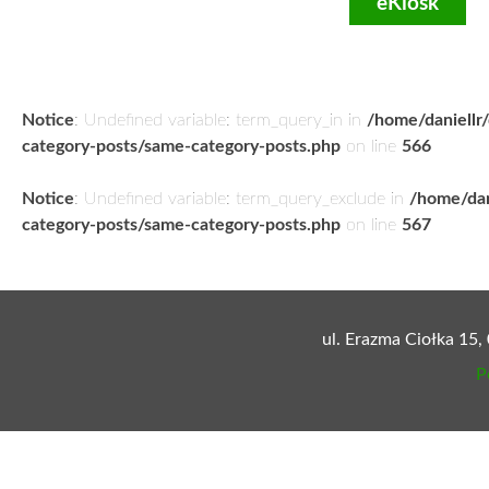
eKiosk
Notice
: Undefined variable: term_query_in in
/home/daniellr
category-posts/same-category-posts.php
on line
566
Notice
: Undefined variable: term_query_exclude in
/home/dan
category-posts/same-category-posts.php
on line
567
ul. Erazma Ciołka 15,
P