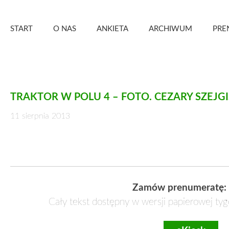
Skip
Zielony Sztandar – Kwartalnik
to
START
O NAS
ANKIETA
ARCHIWUM
PRE
content
TRAKTOR W POLU 4 – FOTO. CEZARY SZEJGI
11 sierpnia 2013
Zamów prenumeratę:
Cały tekst dostępny w wersji papierowej tyg