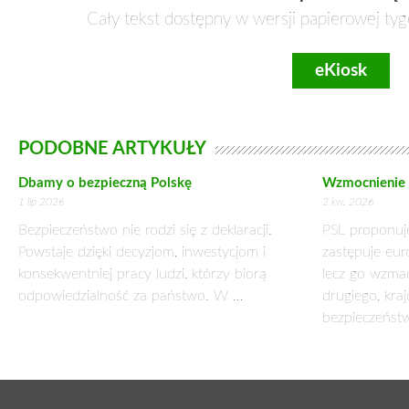
Minister Władysław Kosiniak-Kamysz 12 lipca 2013 r. wziął 
Konfederację Lewiatan. Podczas spotkania prof. Radosław Mar
wizerunku przedsiębiorców”. Poza prezentacją wniosków 