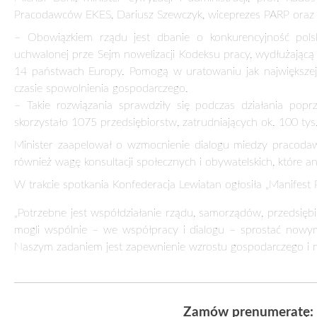
DEBATA „PRZEDSIĘBIORCZOŚĆ I ODPOWIED
18 lipca 2013