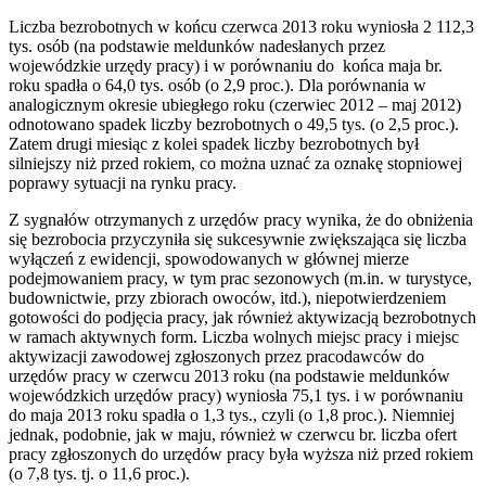
Liczba bezrobotnych w końcu czerwca 2013 roku wyniosła 2 112,3
tys. osób (na podstawie meldunków nadesłanych przez
wojewódzkie urzędy pracy) i w porównaniu do końca maja br.
roku spadła o 64,0 tys. osób (o 2,9 proc.). Dla porównania w
analogicznym okresie ubiegłego roku (czerwiec 2012 – maj 2012)
odnotowano spadek liczby bezrobotnych o 49,5 tys. (o 2,5 proc.).
Zatem drugi miesiąc z kolei spadek liczby bezrobotnych był
silniejszy niż przed rokiem, co można uznać za oznakę stopniowej
poprawy sytuacji na rynku pracy.
Z sygnałów otrzymanych z urzędów pracy wynika, że do obniżenia
się bezrobocia przyczyniła się sukcesywnie zwiększająca się liczba
wyłączeń z ewidencji, spowodowanych w głównej mierze
podejmowaniem pracy, w tym prac sezonowych (m.in. w turystyce,
budownictwie, przy zbiorach owoców, itd.), niepotwierdzeniem
gotowości do podjęcia pracy, jak również aktywizacją bezrobotnych
w ramach aktywnych form. Liczba wolnych miejsc pracy i miejsc
aktywizacji zawodowej zgłoszonych przez pracodawców do
urzędów pracy w czerwcu 2013 roku (na podstawie meldunków
wojewódzkich urzędów pracy) wyniosła 75,1 tys. i w porównaniu
do maja 2013 roku spadła o 1,3 tys., czyli (o 1,8 proc.). Niemniej
jednak, podobnie, jak w maju, również w czerwcu br. liczba ofert
pracy zgłoszonych do urzędów pracy była wyższa niż przed rokiem
(o 7,8 tys. tj. o 11,6 proc.).