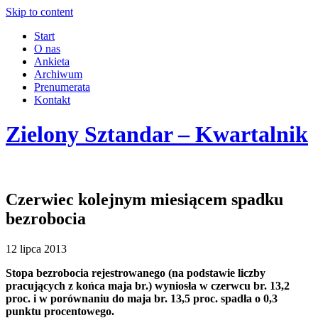
Skip to content
Start
O nas
Ankieta
Archiwum
Prenumerata
Kontakt
Zielony Sztandar – Kwartalnik
Czerwiec kolejnym miesiącem spadku
bezrobocia
12 lipca 2013
Stopa bezrobocia rejestrowanego (na podstawie liczby
pracujących z końca maja br.) wyniosła w czerwcu br. 13,2
proc. i w porównaniu do maja br. 13,5 proc. spadła o 0,3
punktu procentowego.