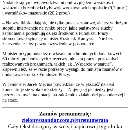
Nadal skrajnymi województwami pod względem wysokości
wskaźnika bezrobocia były województwa: wielkopolskie (9,7 proc.)
i warmińsko– mazurskie (20,2 proc.).
– Na wyniki składają się nie tylko prace sezonowe, ale też w dużym
stopniu interwencje na rynku pracy, jakie państwowe służby
zatrudnienia podejmują dzięki środkom z Funduszu Pracy –
skomentował sytuację minister Kosiniak-Kamysz. – Nie bez
znaczenia jest też pewne ożywienie w gospodarce.
Minister przypomniał też o właśnie uruchomionych dodatkowych
60 mln zł, pochodzących z rezerwy ministra pracy i pozostałych
realizowanych programach, takich jak „Wsparcie w starcie”.
Zapewnił też, że w razie potrzeby wystąpi do ministra finansów o
dodatkowe środki z Funduszu Pracy.
Wiceminister Jacek Męcina powiedział, że większość działań
koncentruje się wokół młodzieży. – Najwięcej pieniędzy jest
przeznaczanych na dotacje na założenie działalności gospodarczej i
na staże.
Zamów prenumeratę:
zielonysztandar.com.pl/prenumerata
Cały tekst dostępny w wersji papierowej tygodnika