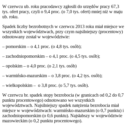
W czerwcu ub. roku pracodawcy zgłosili do urzędów pracy 67,3
tys. ofert pracy, czyli o 9,4 proc. (o 7,0 tys. ofert) mniej niż w maju
ub. roku.
Spadek liczby bezrobotnych w czerwcu 2013 roku miał miejsce we
wszystkich województwach, przy czym najsilniejszy (procentowy)
odnotowany został w województwie:
– pomorskim – o 4,1 proc. (o 4,8 tys. osób);
– zachodniopomorskim – o 4,1 proc. (o 4,5 tys. osób);
– opolskim – o 4,0 proc. (o 2,1 tys. osób)
– warmińsko-mazurskim – o 3,8 proc. (o 4,2 tys. osób);
– wielkopolskim – o 3,8 proc. (o 5,7 tys. osób).
W czerwcu br. spadek stopy bezrobocia (w granicach od 0,2 do 0,7
punktu procentowego) odnotowano we wszystkich
województwach. Najsilniejszy spadek natężenia bezrobocia miał
miejsce w województwach: warmińsko-mazurskim (o 0,7 punktu) i
zachodniopomorskim (o 0,6 punktu). Najsłabszy w województwie
mazowieckim (o 0,2 punktu procentowego).