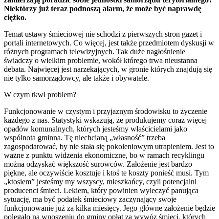
Niektórzy już teraz podnoszą alarm, że może być naprawdę
ciężko.
Temat ustawy śmieciowej nie schodzi z pierwszych stron gazet i
portali internetowych. Co więcej, jest także przedmiotem dyskusji w
różnych programach telewizyjnych. Tak duże nagłośnienie
świadczy o wielkim problemie, wokół którego trwa nieustanna
debata. Najwięcej jest narzekających, w gronie których znajdują się
nie tylko samorządowcy, ale także i obywatele.
W czym tkwi problem?
Funkcjonowanie w czystym i przyjaznym środowisku to życzenie
każdego z nas. Statystyki wskazują, że produkujemy coraz więcej
opadów komunalnych, których jesteśmy właścicielami jako
wspólnota gminna. Tę niechcianą „własność” trzeba
zagospodarować, by nie stała się pokoleniowym utrapieniem. Jest to
ważne z punktu widzenia ekonomiczne, bo w ramach recyklingu
można odzyskać większość surowców. Założenie jest bardzo
piękne, ale oczywiście kosztuje i ktoś te koszty ponieść musi. Tym
„ktosiem” jesteśmy my wszyscy, mieszkańcy, czyli potencjalni
producenci śmieci. Lekiem, który powinien wyleczyć panująca
sytuację, ma być podatek śmieciowy zaczynający swoje
funkcjonowanie już za kilka miesięcy. Jego główne założenie będzie
polegało na wnoszeniu do gminy opłat za wywóz śmieci, których