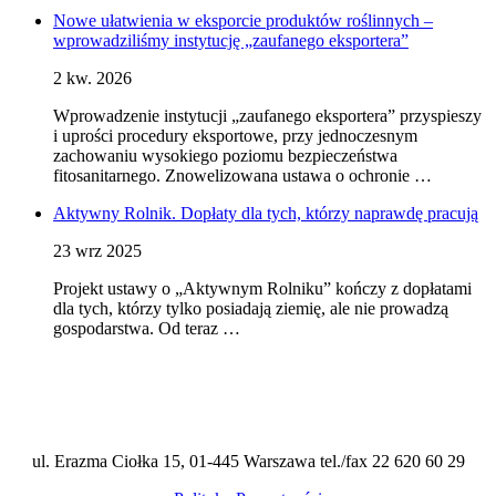
Nowe ułatwienia w eksporcie produktów roślinnych –
wprowadziliśmy instytucję „zaufanego eksportera”
2 kw. 2026
Wprowadzenie instytucji „zaufanego eksportera” przyspieszy
i uprości procedury eksportowe, przy jednoczesnym
zachowaniu wysokiego poziomu bezpieczeństwa
fitosanitarnego. Znowelizowana ustawa o ochronie …
Aktywny Rolnik. Dopłaty dla tych, którzy naprawdę pracują
23 wrz 2025
Projekt ustawy o „Aktywnym Rolniku” kończy z dopłatami
dla tych, którzy tylko posiadają ziemię, ale nie prowadzą
gospodarstwa. Od teraz …
ul. Erazma Ciołka 15, 01-445 Warszawa tel./fax 22 620 60 29