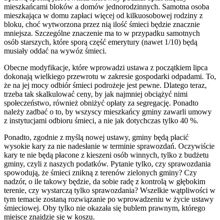
mieszkańcami bloków a domów jednorodzinnych. Samotna osoba
mieszkająca w domu zapłaci więcej od kilkuosobowej rodziny z
bloku, choć wytworzona przez nią ilość śmieci będzie znacznie
mniejsza. Szczególne znaczenie ma to w przypadku samotnych
osób starszych, które sporą część emerytury (nawet 1/10) będą
musiały oddać na wywóz śmieci.
Obecne modyfikacje, które wprowadzi ustawa z początkiem lipca
dokonają wielkiego przewrotu w zakresie gospodarki odpadami. To,
że na jej mocy odbiór śmieci podrożeje jest pewne. Dlatego teraz,
trzeba tak skalkulować ceny, by jak najmniej obciążyć nimi
społeczeństwo, również obniżyć opłaty za segregację. Ponadto
należy zadbać o to, by wszyscy mieszkańcy gminy zawarli umowy
z instytucjami odbioru śmieci, a nie jak dotychczas tylko 40 %.
Ponadto, zgodnie z myślą nowej ustawy, gminy będą płacić
wysokie kary za nie nadesłanie w terminie sprawozdań. Oczywiście
kary te nie będą płacone z kieszeni osób winnych, tylko z budżetu
gminy, czyli z naszych podatków. Pytanie tylko, czy sprawozdania
spowodują, że śmieci znikną z terenów zielonych gminy? Czy
nadzór, o ile takowy będzie, da sobie radę z kontrolą w głębokim
terenie, czy wystarczą tylko sprawozdania? Wszelkie wątpliwości w
tym temacie zostaną rozwiązanie po wprowadzeniu w życie ustawy
śmieciowej. Oby tylko nie okazała się bublem prawnym, którego
miejsce znajdzie się w koszu.