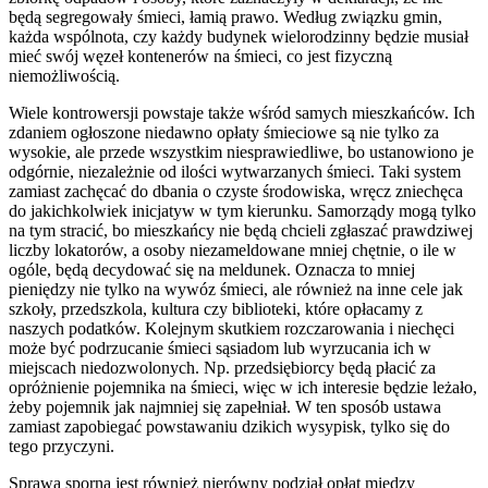
będą segregowały śmieci, łamią prawo. Według związku gmin,
każda wspólnota, czy każdy budynek wielorodzinny będzie musiał
mieć swój węzeł kontenerów na śmieci, co jest fizyczną
niemożliwością.
Wiele kontrowersji powstaje także wśród samych mieszkańców. Ich
zdaniem ogłoszone niedawno opłaty śmieciowe są nie tylko za
wysokie, ale przede wszystkim niesprawiedliwe, bo ustanowiono je
odgórnie, niezależnie od ilości wytwarzanych śmieci. Taki system
zamiast zachęcać do dbania o czyste środowiska, wręcz zniechęca
do jakichkolwiek inicjatyw w tym kierunku. Samorządy mogą tylko
na tym stracić, bo mieszkańcy nie będą chcieli zgłaszać prawdziwej
liczby lokatorów, a osoby niezameldowane mniej chętnie, o ile w
ogóle, będą decydować się na meldunek. Oznacza to mniej
pieniędzy nie tylko na wywóz śmieci, ale również na inne cele jak
szkoły, przedszkola, kultura czy biblioteki, które opłacamy z
naszych podatków. Kolejnym skutkiem rozczarowania i niechęci
może być podrzucanie śmieci sąsiadom lub wyrzucania ich w
miejscach niedozwolonych. Np. przedsiębiorcy będą płacić za
opróżnienie pojemnika na śmieci, więc w ich interesie będzie leżało,
żeby pojemnik jak najmniej się zapełniał. W ten sposób ustawa
zamiast zapobiegać powstawaniu dzikich wysypisk, tylko się do
tego przyczyni.
Sprawą sporną jest również nierówny podział opłat między