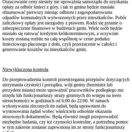
Oszacowanie ceny niestety nie upoważnia samorządu do uzyskania
opłaty za odbiór śmieci z góry, i tak to gmina będzie musiała
sfinansować pierwszy miesiąc odbioru i zagospodarowania
odpadów komunalnych wytworzonych przez mieszkańców. Pobór
zaliczkowy opłaty jest niezgodny z prawem. Rodzi się pytanie o
zabezpieczenie finansowe w budżetach gmin. Wiele osób będzie
musiało się ratować kredytem krótkoterminowym, a oczywiste
koszty zostaną rozbite na całą wspólnotę w cenie podatku
śmieciowego płaconego z dołu, czyli przerzucenie w całości i
generowanie kosztów na mieszkańców gmin.
Niewykluczona kontrola
Do przeprowadzenia kontroli przestrzegania przepisów dotyczących
utrzymania czystości i porządku, wójt gminy (burmistrz lub
prezydent miasta) może upoważnić pracowników podległego mu
urzędu lub funkcjonariuszy straży gminnych do wstępu na teren
nieruchomości w godzinach od 6:00 do 22:00. W ramach
wykonywania zleconych im zadań, będą uprawnieni do
wystosowania żądań wobec właściciela odnośnie okazania
stosownych dokumentów. Będą również mogli przeprowadzić
niezbędne badania, czy też czynności kontrolne, a potrzebną pomoc
w tym zakresie zostanie zapewniona im ze strony funkcjonariuszy