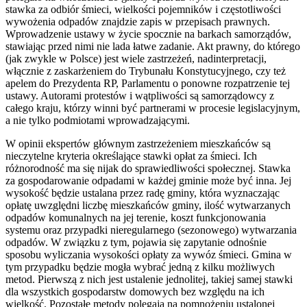
stawka za odbiór śmieci, wielkości pojemników i częstotliwości
wywożenia odpadów znajdzie zapis w przepisach prawnych.
Wprowadzenie ustawy w życie spocznie na barkach samorządów,
stawiając przed nimi nie lada łatwe zadanie. Akt prawny, do którego
(jak zwykle w Polsce) jest wiele zastrzeżeń, nadinterpretacji,
włącznie z zaskarżeniem do Trybunału Konstytucyjnego, czy też
apelem do Prezydenta RP, Parlamentu o ponowne rozpatrzenie tej
ustawy. Autorami protestów i wątpliwości są samorządowcy z
całego kraju, którzy winni być partnerami w procesie legislacyjnym,
a nie tylko podmiotami wprowadzającymi.
W opinii ekspertów głównym zastrzeżeniem mieszkańców są
nieczytelne kryteria określające stawki opłat za śmieci. Ich
różnorodność ma się nijak do sprawiedliwości społecznej. Stawka
za gospodarowanie odpadami w każdej gminie może być inna. Jej
wysokość będzie ustalana przez radę gminy, która wyznaczając
opłatę uwzględni liczbę mieszkańców gminy, ilość wytwarzanych
odpadów komunalnych na jej terenie, koszt funkcjonowania
systemu oraz przypadki nieregularnego (sezonowego) wytwarzania
odpadów. W związku z tym, pojawia się zapytanie odnośnie
sposobu wyliczania wysokości opłaty za wywóz śmieci. Gmina w
tym przypadku będzie mogła wybrać jedną z kilku możliwych
metod. Pierwszą z nich jest ustalenie jednolitej, takiej samej stawki
dla wszystkich gospodarstw domowych bez względu na ich
wielkość. Pozostałe metody polegają na pomnożeniu ustalonej