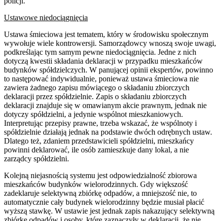
policji.
Ustawowe niedociągnięcia
Ustawa śmieciowa jest tematem, który w środowisku społecznym
wywołuje wiele kontrowersji. Samorządowcy wnoszą swoje uwagi,
podkreślając tym samym pewne niedociągnięcia. Jedne z nich
dotyczą kwestii składania deklaracji w przypadku mieszkańców
budynków spółdzielczych. W panującej opinii ekspertów, powinno
to następować indywidualnie, ponieważ ustawa śmieciowa nie
zawiera żadnego zapisu mówiącego o składaniu zbiorczych
deklaracji przez spółdzielnie. Zapis o składaniu zbiorczych
deklaracji znajduje się w omawianym akcie prawnym, jednak nie
dotyczy spółdzielni, a jedynie wspólnot mieszkaniowych.
Interpretując przepisy prawne, trzeba wskazać, że wspólnoty i
spółdzielnie działają jednak na podstawie dwóch odrębnych ustaw.
Dlatego też, zdaniem przedstawicieli spółdzielni, mieszkańcy
powinni deklarować, ile osób zamieszkuje dany lokal, a nie
zarządcy spółdzielni.
Kolejną niejasnością systemu jest odpowiedzialność zbiorowa
mieszkańców budynków wielorodzinnych. Gdy większość
zadeklaruje selektywną zbiórkę odpadów, a mniejszość nie, to
automatycznie cały budynek wielorodzinny będzie musiał płacić
wyższą stawkę. W ustawie jest jednak zapis nakazujący selektywną
zbiórkę odpadów i osoby, które zaznaczyły w deklaracji, że nie