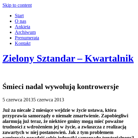
Skip to content
Start
O nas
Ankieta
Archiwum
Prenumerata
Kontakt
Zielony Sztandar – Kwartalnik
Śmieci nadal wywołują kontrowersje
5 czerwca 2013
5 czerwca 2013
Już za niecałe 2 miesiące wejdzie w życie ustawa, która
przyprawia samorządy o niemałe zmartwienie. Zapobiegliwi
alarmują już teraz, że niektóre gminy mogą mieć poważne
trudności z wdrożeniem jej w życie, a zwłaszcza z realizacją
zawartych w niej postanowień. Jak z tym problemem
zamierzają poradzić sobie jednostki samorządu terytorialnego?