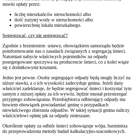
stawki opłaty przez:
liczbę mieszkańców nieruchomości albo
ilość zużytej wody w nieruchomości albo
powierzchnię lokalu mieszkalnego.
Segregować, czy nie segregować?
Zgodnie z brzmieniem ustawy, obowiązkiem samorządu będzie
poinformowanie nas o zasadach związanych z segregacją śmieci.
Natomiast nabycie właściwych pojemników na odpady
posegregowane spoczywa na producencie śmieci, co z kolei wiąże
się z dodatkowymi kosztami.
Jedno jest pewne. Osoby segregujące odpady będą mogły liczyć na
niższe stawki, a o ich wysokości zadecyduje gmina. Jeżeli dany
właściciel zadeklaruje, że będzie segregować śmieci i korzystać tym
samym z niższej opłaty za ich wywóz, będzie musiał przestrzegać
przyjętego zobowiązania. Przedsiębiorca odbierający odpady ma
bowiem obowiązek powiadamiać gminę o przypadkach
niewłaściwego zbierania odpadów. W takiej sytuacji gmina naliczy
właścicielowi opłatę jak za odpady zmieszane.
Określenie opłaty za odbiór śmieci zobowiązuje wójta, burmistrza
do przeprowadzenia metody badań kalkulacyjno-szacunkowych.