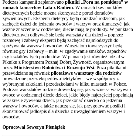
Podczas kampanii zaplanowano
pikniki „Pora na pomidora” w
ramach koncertów Lata z Radiem
. W ramach tzw. punktów
dietetycznych będzie można skorzystać z porad doradców
żywieniowych. Eksperci-dietetycy będą doradzać rodzicom, jak
zachęcić dzieci do jedzenia owoców i warzyw oraz tłumaczyć, jak
ważne znaczenie w codziennej diecie mają te produkty. W punktach
dietetycznych odbywać się będą warsztaty dla dzieci – poprzez
rozmowę i zabawy eksperci będą zachęcać najmłodszych do
spożywania warzyw i owoców. Warsztatom towarzyszyć będą
również gry i zabawy – m.in. w zgadywanie smaków, zapachów
czy kształtów tych produktów. W planach jest również udział w
Pikniku z Programem Poznaj Dobrą Żywność, organizowanym
przez
Ministerstwo Rolnictwa i Rozwoju Wsi
. Poza piknikami
przewidziane są również
pilotażowe warsztaty dla rodziców
prowadzone przez ekspertów-dietetyków – we współpracy z
wybranymi szkołami i przedszkolami w kilku miastach w Polsce.
Podczas warsztatów rodzice dowiedzą się, jak ważne są warzywa i
owoce w codziennej diecie dzieci, jakie błędy najczęściej popełniają
w zakresie żywienia dzieci, jak przekonać dziecko do jedzenia
warzyw i owoców, a także nauczą się, jak przygotować posiłki i
skonstruować jadłospis dla dziecka z uwzględnieniem warzyw i
owoców.
Opracował Seweryn Pieniążek