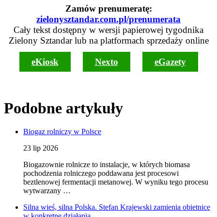
Zamów prenumeratę:
zielonysztandar.com.pl/prenumerata
Cały tekst dostępny w wersji papierowej tygodnika
Zielony Sztandar lub na platformach sprzedaży online
eKiosk
Nexto
eGazety
Podobne artykuły
Biogaz rolniczy w Polsce
23 lip 2026
Biogazownie rolnicze to instalacje, w których biomasa
pochodzenia rolniczego poddawana jest procesowi
beztlenowej fermentacji metanowej. W wyniku tego procesu
wytwarzany …
Silna wieś, silna Polska. Stefan Krajewski zamienia obietnice
w konkretne działania