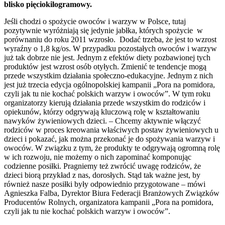
blisko pięciokilogramowy.
Jeśli chodzi o spożycie owoców i warzyw w Polsce, tutaj
pozytywnie wyróżniają się jedynie jabłka, których spożycie w
porównaniu do roku 2011 wzrosło. Dodać trzeba, że jest to wzrost
wyraźny o 1,8 kg/os. W przypadku pozostałych owoców i warzyw
już tak dobrze nie jest. Jednym z efektów diety pozbawionej tych
produktów jest wzrost osób otyłych. Zmienić te tendencje mogą
przede wszystkim działania społeczno-edukacyjne. Jednym z nich
jest już trzecia edycja ogólnopolskiej kampanii „Pora na pomidora,
czyli jak tu nie kochać polskich warzyw i owoców”. W tym roku
organizatorzy kierują działania przede wszystkim do rodziców i
opiekunów, którzy odgrywają kluczową rolę w kształtowaniu
nawyków żywieniowych dzieci. – Chcemy aktywnie włączyć
rodziców w proces kreowania właściwych postaw żywieniowych u
dzieci i pokazać, jak można przekonać je do spożywania warzyw i
owoców. W związku z tym, że produkty te odgrywają ogromną rolę
w ich rozwoju, nie możemy o nich zapominać komponując
codzienne posiłki. Pragniemy też zwrócić uwagę rodziców, że
dzieci biorą przykład z nas, dorosłych. Stąd tak ważne jest, by
również nasze posiłki były odpowiednio przygotowane – mówi
Agnieszka Falba, Dyrektor Biura Federacji Branżowych Związków
Producentów Rolnych, organizatora kampanii „Pora na pomidora,
czyli jak tu nie kochać polskich warzyw i owoców”.