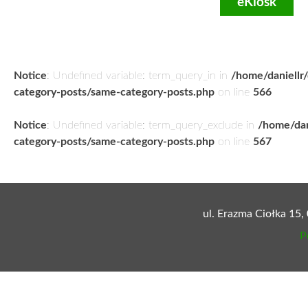
eKiosk
Notice
: Undefined variable: term_query_in in
/home/daniellr
category-posts/same-category-posts.php
on line
566
Notice
: Undefined variable: term_query_exclude in
/home/dan
category-posts/same-category-posts.php
on line
567
ul. Erazma Ciołka 15,
P