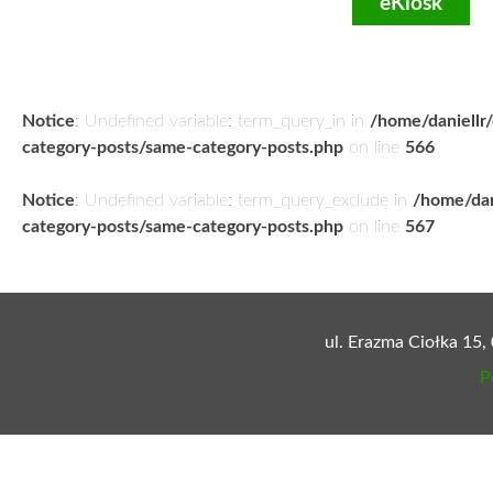
eKiosk
Notice
: Undefined variable: term_query_in in
/home/daniellr
category-posts/same-category-posts.php
on line
566
Notice
: Undefined variable: term_query_exclude in
/home/dan
category-posts/same-category-posts.php
on line
567
ul. Erazma Ciołka 15,
P