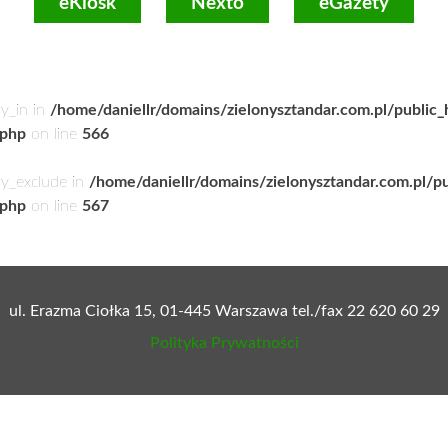
eKiosk
Nexto
eGazety
ry_in in
/home/daniellr/domains/zielonysztandar.com.pl/public
.php
on line
566
ry_exclude in
/home/daniellr/domains/zielonysztandar.com.pl/p
.php
on line
567
ul. Erazma Ciołka 15, 01-445 Warszawa tel./fax 22 620 60 29
Polityka Prywatności