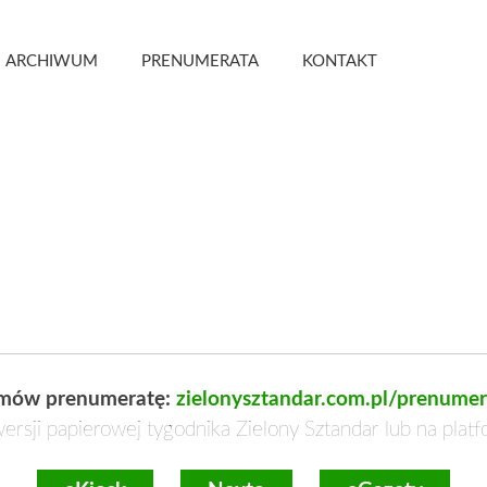
 Kwartalnik
ARCHIWUM
PRENUMERATA
KONTAKT
mów prenumeratę:
zielonysztandar.com.pl/prenumer
ersji papierowej tygodnika Zielony Sztandar lub na plat