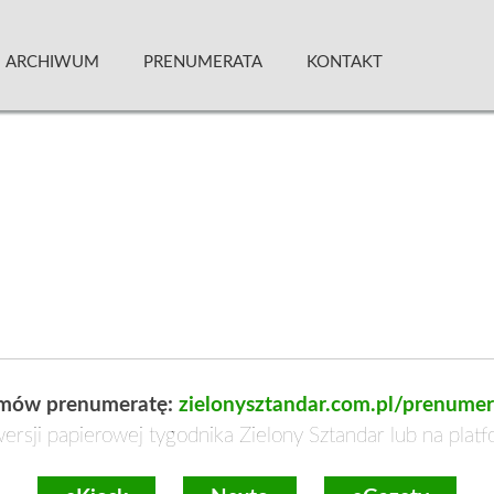
 Kwartalnik
ARCHIWUM
PRENUMERATA
KONTAKT
mów prenumeratę:
zielonysztandar.com.pl/prenumer
ersji papierowej tygodnika Zielony Sztandar lub na plat