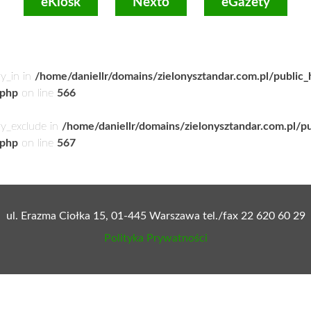
eKiosk
Nexto
eGazety
ry_in in
/home/daniellr/domains/zielonysztandar.com.pl/public
.php
on line
566
ry_exclude in
/home/daniellr/domains/zielonysztandar.com.pl/p
.php
on line
567
ul. Erazma Ciołka 15, 01-445 Warszawa tel./fax 22 620 60 29
Polityka Prywatności