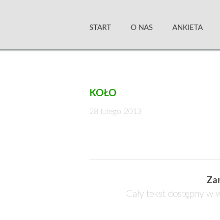
Skip
Zielony Sztandar –
to
START
O NAS
ANKIETA
content
KOŁO
28 lutego 2013
Za
Cały tekst dostępny w w