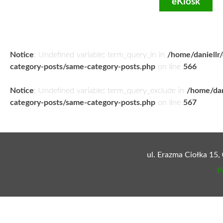
eKiosk
Notice
: Undefined variable: term_query_in in
/home/daniellr
category-posts/same-category-posts.php
on line
566
Notice
: Undefined variable: term_query_exclude in
/home/dan
category-posts/same-category-posts.php
on line
567
ul. Erazma Ciołka 15,
P