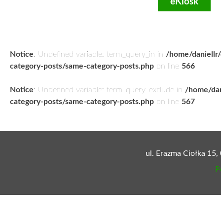
eKiosk
Notice
: Undefined variable: term_query_in in
/home/daniellr
category-posts/same-category-posts.php
on line
566
Notice
: Undefined variable: term_query_exclude in
/home/dan
category-posts/same-category-posts.php
on line
567
ul. Erazma Ciołka 15,
P