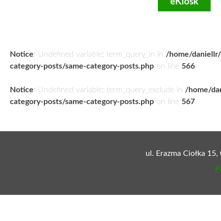
eKiosk
Notice
: Undefined variable: term_query_in in
/home/daniellr
category-posts/same-category-posts.php
on line
566
Notice
: Undefined variable: term_query_exclude in
/home/dan
category-posts/same-category-posts.php
on line
567
ul. Erazma Ciołka 15,
P