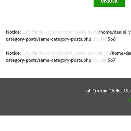
eKiosk
Notice
: Undefined variable: term_query_in in
/home/daniellr
category-posts/same-category-posts.php
on line
566
Notice
: Undefined variable: term_query_exclude in
/home/dan
category-posts/same-category-posts.php
on line
567
ul. Erazma Ciołka 15,
P