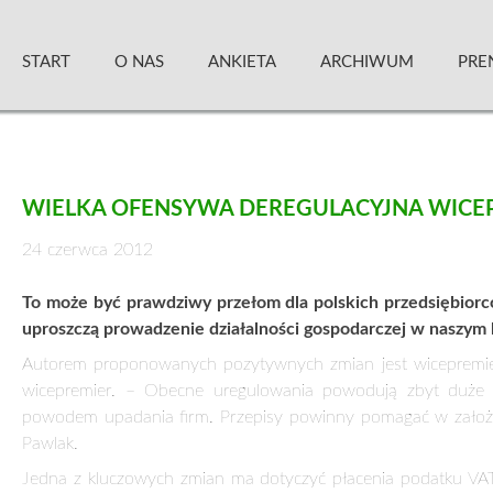
Skip
Zielony Sztandar – Kwartalnik
to
START
O NAS
ANKIETA
ARCHIWUM
PRE
content