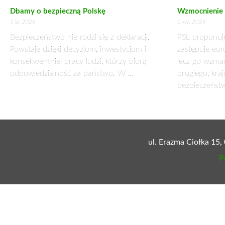
Pawlak.
Jedna z kluczowych zmian ma dotyczyć płacenia podatku VAT 
towar muszą zapłacić za nie podatek, bez względu na to czy
przykład budowa dróg czy mostów mogą to być nawet dziesiątk
wtedy, kiedy faktycznie na ich konta wpłyną pieniądze.
przedsiębiorcom, ściągając od nich podatek wcześniej niż d
wiele dobrze działających firm budujących autostradę A2. Zba
Inną kluczową zmianą będzie ujednolicenie terminu zwrotu p
dni, nadpłaty podatku dochodowego w ciągu trzech miesięcy o
termin. Ma on wynosić maksymalnie 30 dni i dotyczył będzie
dostępem do finansowania.
Ministerstwo chce również znieść opłatę za rejestrację pod
kosztów rozpoczęcia działalności gospodarczej, a sam wniosek 
Ułatwienia dla przedsiębiorców idą jeszcze dalej. Obecnie ob
nawet jeśli jeden dzień spóźni się z terminem płatności. Jest 
Wicepremier chce by opóźnienie w płaceniu składki nie przek
nie będzie częstsze niż raz na pół roku.