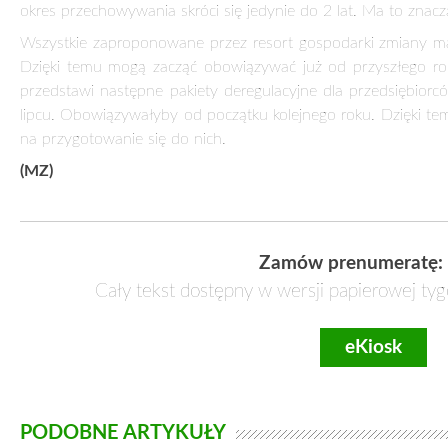
WIELKA OFENSYWA DEREGULACYJNA WICE
24 czerwca 2012
To może być prawdziwy przełom dla polskich przedsiębior
uproszczą prowadzenie działalności gospodarczej w naszym kr
Autorem proponowanych pozytywnych zmian jest wicepremie
wicepremier. – Obecne uregulowania powodują zbyt duże k
powodem upadania firm. Przepisy powinny pomagać w założen