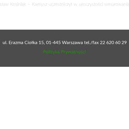
dysław Kosiniak – Kamysz uczestniczył w uroczystości wmurowan
ul. Erazma Ciołka 15, 01-445 Warszawa tel./fax 22 620 60 29
Polityka Prywatności