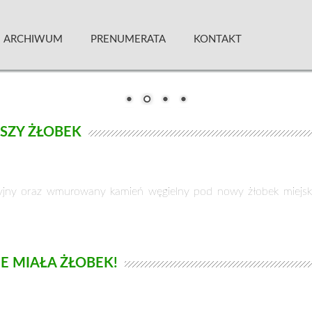
 Kwartalnik
ARCHIWUM
PRENUMERATA
KONTAKT
SZY ŻŁOBEK
cyjny oraz wmurowany kamień węgielny pod nowy żłobek miejski
 MIAŁA ŻŁOBEK!