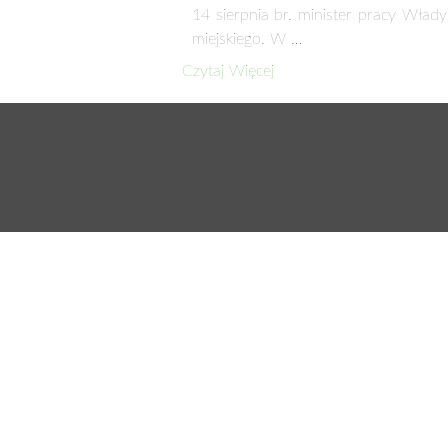
14 sierpnia br. minister pracy Wła
miejskiego. W …
Czytaj Więcej