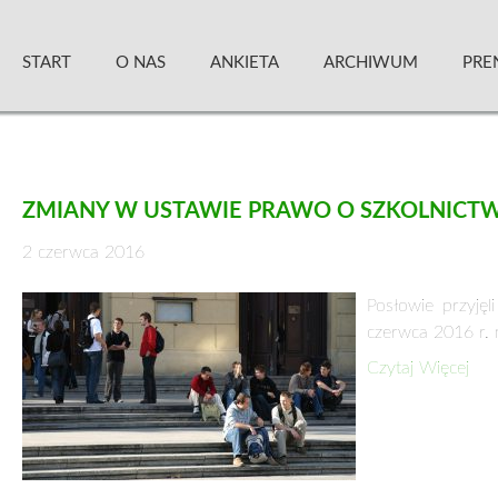
Skip
Zielony Sztandar – Kwartalnik
to
START
O NAS
ANKIETA
ARCHIWUM
PRE
content