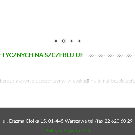
TYCZNYCH NA SZCZEBLU UE
a bardzo aktywnie uczestniczymy w dyskusji na temat bezpiecze
ul. Erazma Ciołka 15, 01-445 Warszawa tel./fax 22 620 60 29
Polityka Prywatności