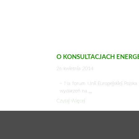
O KONSULTACJACH ENERGE
26 kwietnia 2014
– Na forum Unii Europejskiej Polsk
wydarzeń na …
Czytaj Więcej