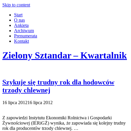
Skip to content
Start
O nas
Ankieta
Archiwum
Prenumerata
Kontakt
Zielony Sztandar – Kwartalnik
Szykuje się trudny rok dla hodowców
trzody chlewnej
16 lipca 2012
16 lipca 2012
Z zapowiedzi Instytutu Ekonomiki Rolnictwa i Gospodarki
Żywnościowej (IERiGŻ) wynika, że zapowiada się kolejny trudny
rok dla producentów trzody chlewnej. …