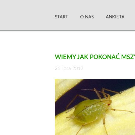
Skip
Zielony Sztandar –
to
START
O NAS
ANKIETA
content
WIEMY JAK POKONAĆ MSZ
26 lipca 2012