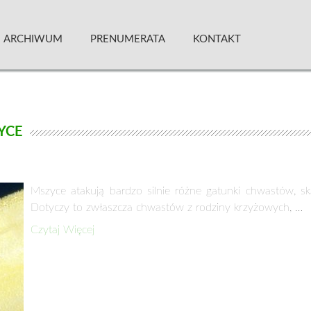
 Kwartalnik
ARCHIWUM
PRENUMERATA
KONTAKT
YCE
Mszyce atakują bardzo silnie różne gatunki chwastów, s
Dotyczy to zwłaszcza chwastów z rodziny krzyżowych, …
Czytaj Więcej