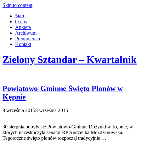
Skip to content
Start
O nas
Ankieta
Archiwum
Prenumerata
Kontakt
Zielony Sztandar – Kwartalnik
Powiatowo-Gminne Święto Plonów w
Kępnie
8 września 2015
8 września 2015
30 sierpnia odbyły się Powiatowo-Gminne Dożynki w Kępnie, w
których uczestniczyła senator RP Andżelika Możdżanowska.
Tegoroczne święto plonów rozpoczął tradycyjnie …