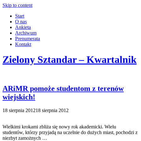
Skip to content
Start
O nas
Ankieta
Archiwum
Prenumerata
Kontakt
Zielony Sztandar – Kwartalnik
ARiMR pomoże studentom z terenów
wiejskich!
18 sierpnia 2012
18 sierpnia 2012
Wielkimi krokami zbliża się nowy rok akademicki. Wielu
studentów, którzy przyjadą na uczelnie do dużych miast, pochodzi z
niezbyt zamożnych …