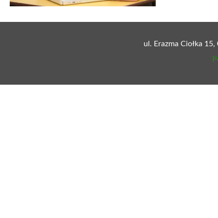
ul. Erazma Ciołka 15,
P