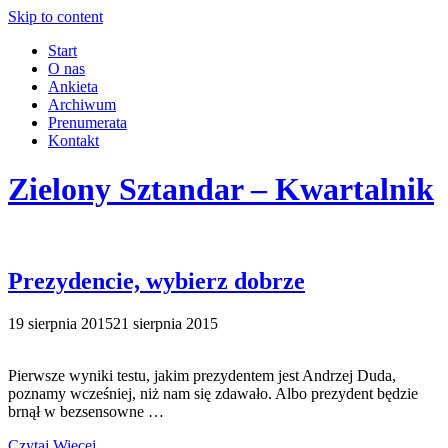
Skip to content
Start
O nas
Ankieta
Archiwum
Prenumerata
Kontakt
Zielony Sztandar – Kwartalnik
Prezydencie, wybierz dobrze
19 sierpnia 2015
21 sierpnia 2015
Pierwsze wyniki testu, jakim prezydentem jest Andrzej Duda,
poznamy wcześniej, niż nam się zdawało. Albo prezydent będzie
brnął w bezsensowne …
Czytaj Więcej