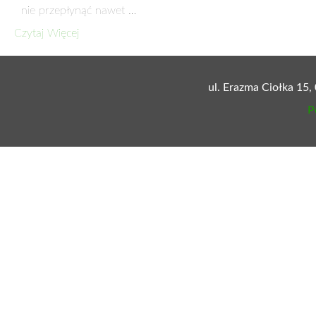
nie przepłynąć nawet …
Czytaj Więcej
ul. Erazma Ciołka 15,
P