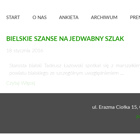
Skip
Zielony Sztandar – Kwartalnik
to
START
O NAS
ANKIETA
ARCHIWUM
PRE
content
BIELSKIE SZANSE NA JEDWABNY SZLAK
18 stycznia 2016
Starosta bialski Tadeusz Łazowski spotkał się z marsza
powiatu bialskiego ze szczególnym uwzględnieniem …
Czytaj Więcej
ul. Erazma Ciołka 15,
P