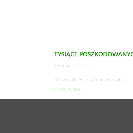
TYSIĄCE POSZKODOWANY
19 sierpnia 2015
Ze szczątkowych szacunków wynika, że l
Czytaj Więcej