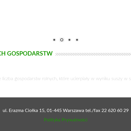
CH GOSPODARSTW
iczba gospodarstw rolnych, które ucierpiały w wyniku suszy w skali
ul. Erazma Ciołka 15, 01-445 Warszawa tel./fax 22 620 60 29
Polityka Prywatności